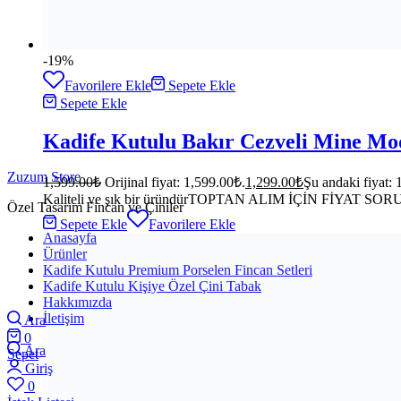
-19%
Favorilere Ekle
Sepete Ekle
Sepete Ekle
Kadife Kutulu Bakır Cezveli Mine Mode
Zuzum Store
1,599.00
₺
Orijinal fiyat: 1,599.00₺.
1,299.00
₺
Şu andaki fiyat: 
Kaliteli ve şık bir üründürTOPTAN ALIM İÇİN FİYAT SO
Özel Tasarım Fincan ve Çiniler
Sepete Ekle
Favorilere Ekle
Anasayfa
Ürünler
Kadife Kutulu Premium Porselen Fincan Setleri
Kadife Kutulu Kişiye Özel Çini Tabak
Hakkımızda
İletişim
Ara
0
Ara
Sepet
Giriş
0