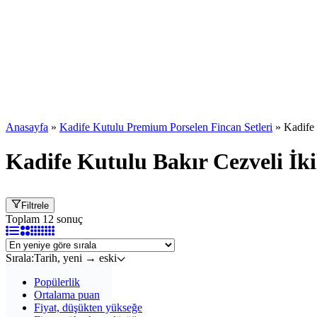
Anasayfa
»
Kadife Kutulu Premium Porselen Fincan Setleri
»
Kadife 
Kadife Kutulu Bakır Cezveli İkil
Filtrele
Toplam 12 sonuç
Sırala:
Tarih, yeni → eski
Popülerlik
Ortalama puan
Fiyat, düşükten yükseğe