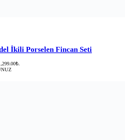
l İkili Porselen Fincan Seti
1,299.00₺.
RUNUZ