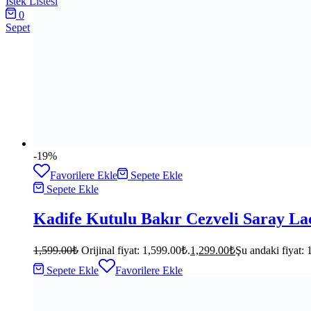
İstek Listesi
0
Sepet
-19%
Favorilere Ekle
Sepete Ekle
Sepete Ekle
Kadife Kutulu Bakır Cezveli Saray Laci
1,599.00
₺
Orijinal fiyat: 1,599.00₺.
1,299.00
₺
Şu andaki fiyat: 
Sepete Ekle
Favorilere Ekle